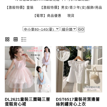
【激殺特價】童裝
【激殺特價】男女/青少年(女)服飾/用品
【葡眾】商品優惠
現貨
GO
DL2621童裝三麗鷗三層
DST6517童裝荷葉邊蕾
蛋糕背心裙
絲刺繡背心上衣