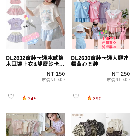
DL2632童裝卡通冰感棉
DL2630童裝卡通大頭連
木耳邊上衣&雙層紗卡通
帽背心套裝
褲裙
NT 150
NT 250
市價NT 599
市價NT 599
345
290