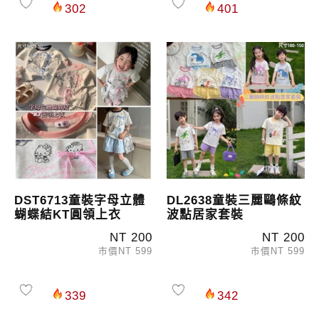
302
401
DST6713童裝字母立體
DL2638童裝三麗鷗條紋
蝴蝶結KT圓領上衣
波點居家套裝
NT 200
NT 200
市價NT 599
市價NT 599
339
342