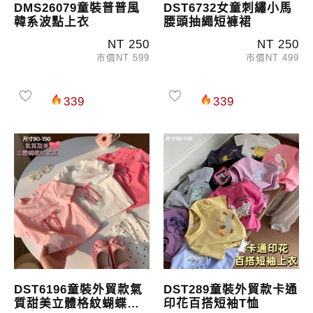
DMS26079童裝普普風
DST6732女童刺繡小馬
韓系波點上衣
腰頭抽繩短褲裙
NT 250
NT 250
市價NT 599
市價NT 499
339
339
DST6196童裝外貿款氣
DST289童裝外貿款卡通
質甜美立體格紋蝴蝶結
印花百搭短袖T恤