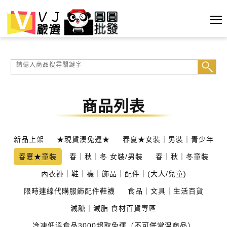
商品列表
新品上架
★現貨湊免運★
春夏★女裝｜男裝｜青少年
春夏★童裝
春｜秋｜冬 女裝/男裝
春｜秋｜冬童裝
內衣褲｜鞋｜襪｜飾品｜配件｜(大人/兒童)
限時連線代購服飾配件鞋襪
食品｜文具｜生活百貨
減醣｜減脂 食材百貨專區
冷凍低溫食品3000超取免運（不可併常溫商品）