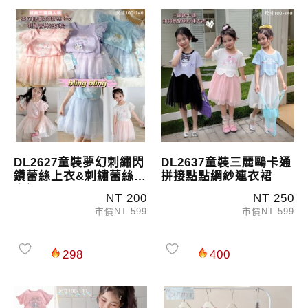
DL2627童裝夢幻刺繡閃
DL2637童裝三麗鷗卡通
鑽蕾絲上衣&刺繡蕾絲澎
拼接點點網紗連衣裙
澎裙
NT 200
NT 250
市價NT 599
市價NT 599
298
400