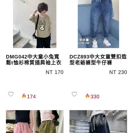
DMG042中大童小兔寬
DCZ893中大女童雙扣造
鬆t恤衫棉質插肩袖上衣
型老爺褲型牛仔褲
NT 170
NT 230
174
330