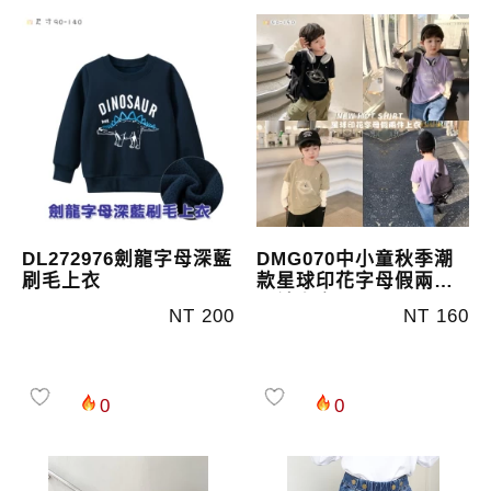
DL272976劍龍字母深藍
DMG070中小童秋季潮
刷毛上衣
款星球印花字母假兩件
長袖上衣
NT 200
NT 160
0
0