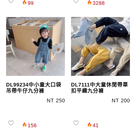
99
3288
DL99234中小童大口袋
DL7111中大童休閒帶單
吊帶牛仔九分褲
扣平織九分褲
NT 250
NT 200
156
41