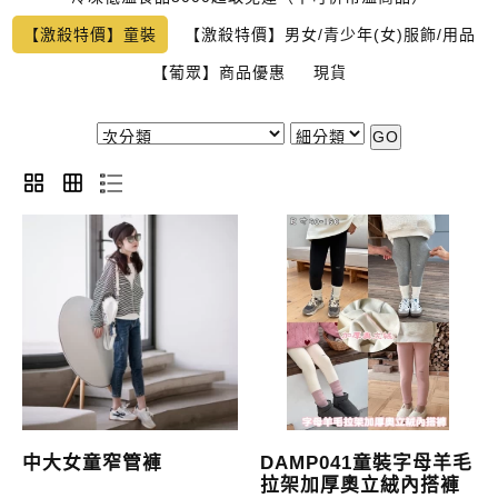
【激殺特價】童裝
【激殺特價】男女/青少年(女)服飾/用品
【葡眾】商品優惠
現貨
GO
中大女童窄管褲
DAMP041童裝字母羊毛
拉架加厚奧立絨內搭褲