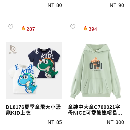
NT 80
NT 90
287
394
DL8176夏季童飛天小恐
童裝中大童C700021字
龍KID上衣
母NICE可愛熊連帽長版
T
NT 85
NT 300