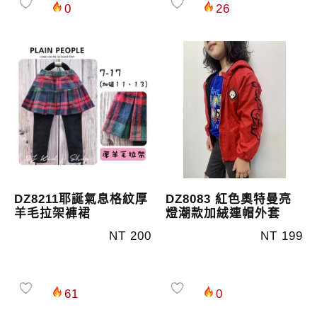
0
26
DZ8211耶誕氣息格紋厚
DZ8083 紅色奧特曼亮
羊毛拉架褲裙
燈潮款加絨連帽外套
NT 200
NT 199
61
0