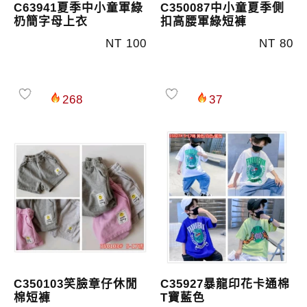
C63941夏季中小童軍綠
C350087中小童夏季側
㭁簡字母上衣
扣高腰軍綠短褲
NT 100
NT 80
268
37
C350103笑臉章仔休閒
C35927暴龍印花卡通棉
棉短褲
T寶藍色