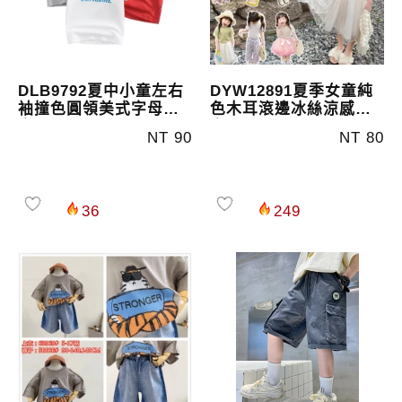
DLB9792夏中小童左右
DYW12891夏季女童純
袖撞色圓領美式字母上
色木耳滾邊冰絲涼感上
衣
衣
NT 90
NT 80
36
249