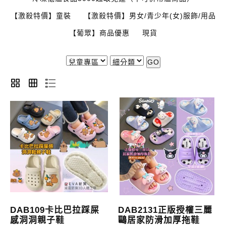
【激殺特價】童裝
【激殺特價】男女/青少年(女)服飾/用品
【葡眾】商品優惠
現貨
GO
DAB109卡比巴拉踩屎
DAB2131正版授權三麗
感洞洞親子鞋
鷗居家防滑加厚拖鞋