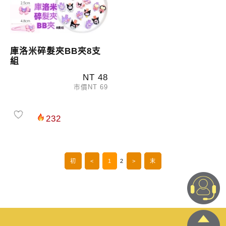
庫洛米碎髮夾BB夾8支
組
NT 48
市價NT 69
232
初
<
1
2
>
末