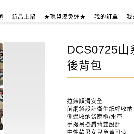
類
新品上架
★現貨湊免運★
我的訂單
我
DCS072
後背包
拉鍊順滑安全
前網袋設計衛生紙好收納
側邊收納袋雨傘/水壺
手提吊掛肩背雙設計
中性款男女兒童皆可背